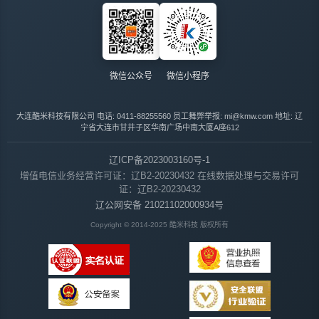
微信公众号
微信小程序
大连酷米科技有限公司
电话: 0411-88255560
员工舞弊举报: mi@kmw.com
地址: 辽
宁省大连市甘井子区华南广场中南大厦A座612
辽ICP备2023003160号-1
增值电信业务经营许可证：辽B2-20230432
在线数据处理与交易许可
证：辽B2-20230432
辽公网安备 21021102000934号
Copyright © 2014-2025 酷米科技 版权所有