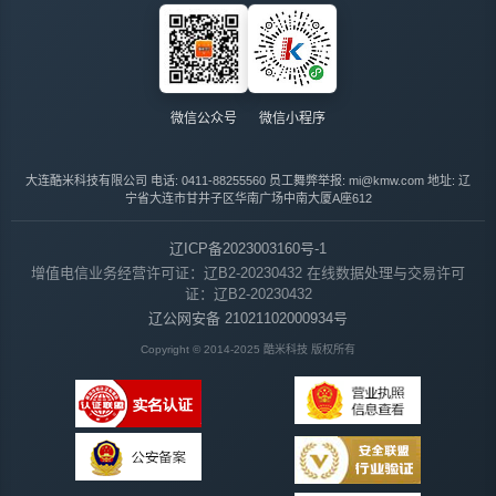
微信公众号
微信小程序
大连酷米科技有限公司
电话: 0411-88255560
员工舞弊举报: mi@kmw.com
地址: 辽
宁省大连市甘井子区华南广场中南大厦A座612
辽ICP备2023003160号-1
增值电信业务经营许可证：辽B2-20230432
在线数据处理与交易许可
证：辽B2-20230432
辽公网安备 21021102000934号
Copyright © 2014-2025 酷米科技 版权所有