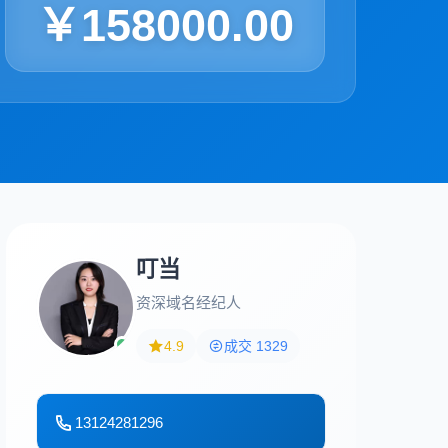
￥158000.00
叮当
资深域名经纪人
4.9
成交 1329
13124281296