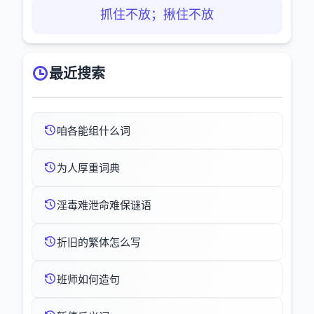
抓住不放；揪住不放
最近搜索
咱各能组什么词
为人厚重词典
淫毒难泄命难保谜语
折旧的繁体怎么写
班师如何造句