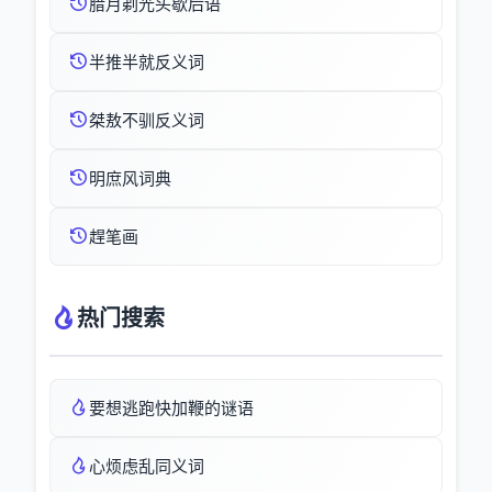
腊月剃光头歇后语
半推半就反义词
桀敖不驯反义词
明庶风词典
趕笔画
热门搜索
要想逃跑快加鞭的谜语
心烦虑乱同义词