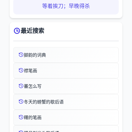
等着挨刀；早晚得杀
最近搜索
脚韵的词典
襟笔画
蕃怎么写
冬天的螃蟹的歇后语
糬的笔画