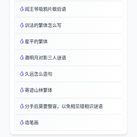
阎王爷吸鸦片歇后语
训法的繁体怎么写
星平的繁体
邀明月对影三人谜语
久远怎么造句
寄迹山林繁体
分手后莫要整容，以免相见错相识谜语
诰笔画