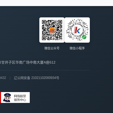
微信公众号
微信小程序
市甘井子区华南广场中南大厦A座612
432
|
辽公网安备 21021102000934号