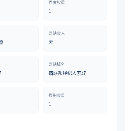
百度权重
1
型
网站收入
器
无
网站域名
集
请联系经纪人索取
搜狗收录
1