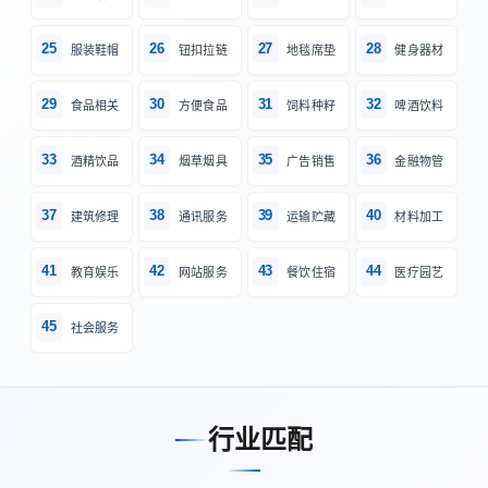
25
26
27
28
服装鞋帽
钮扣拉链
地毯席垫
健身器材
29
30
31
32
食品相关
方便食品
饲料种籽
啤酒饮料
33
34
35
36
酒精饮品
烟草烟具
广告销售
金融物管
37
38
39
40
建筑修理
通讯服务
运输贮藏
材料加工
41
42
43
44
教育娱乐
网站服务
餐饮住宿
医疗园艺
45
社会服务
行业匹配