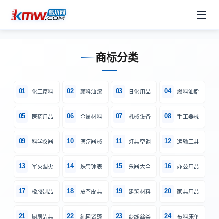
商标分类
01
02
03
04
化工原料
颜料油漆
日化用品
燃料油脂
05
06
07
08
医药用品
金属材料
机械设备
手工器械
09
10
11
12
科学仪器
医疗器械
灯具空调
运输工具
13
14
15
16
军火烟火
珠宝钟表
乐器大全
办公用品
17
18
19
20
橡胶制品
皮革皮具
建筑材料
家具用品
21
22
23
24
厨房洁具
绳网袋篷
纱线丝类
布料床单