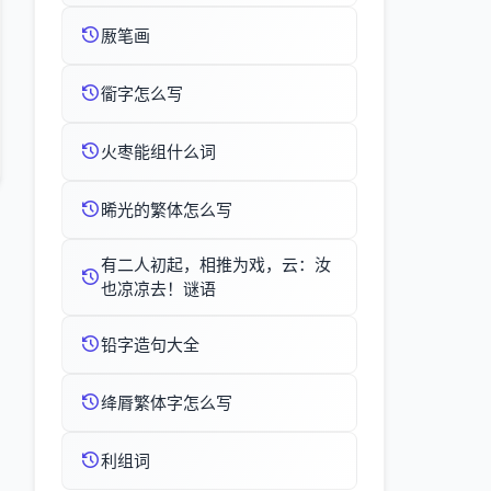
厫笔画
衟字怎么写
火枣能组什么词
晞光的繁体怎么写
有二人初起，相推为戏，云：汝
也凉凉去！谜语
铅字造句大全
绛脣繁体字怎么写
利组词