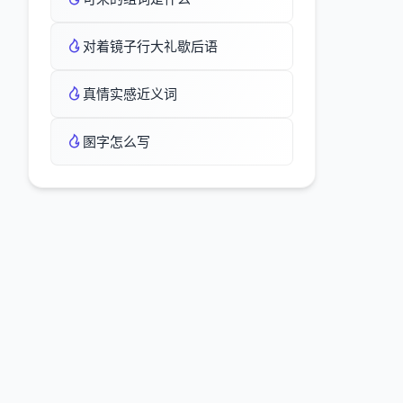
对着镜子行大礼歇后语
真情实感近义词
圂字怎么写