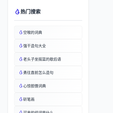
热门搜索
空喉的词典
强干造句大全
老头子坐摇篮的歇后语
勇往直前怎么造句
心惊胆慑词典
斫笔画
可来的组词是什么