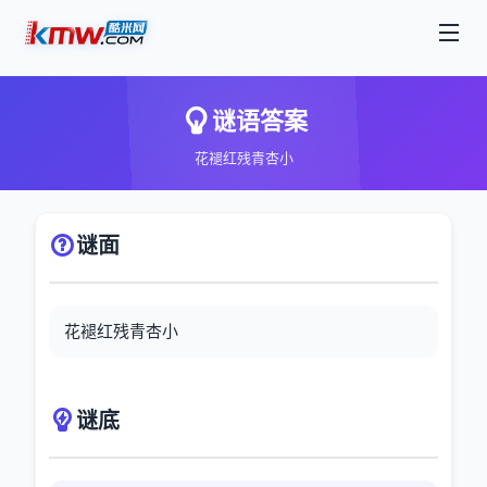
谜语答案
花褪红残青杏小
谜面
花褪红残青杏小
谜底