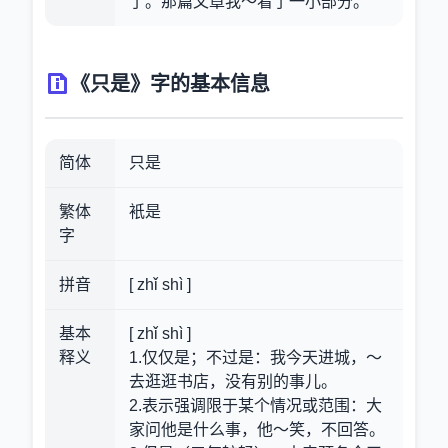
了。那篇文章我～看了一小部分。
《只是》字的基本信息
简体
只是
繁体
衹是
字
拼音
[ zhǐ shì ]
基本
[ zhǐ shì ]
释义
1.仅仅是；不过是：我今天进城，～
去逛逛书店，没有别的事儿。
2.表示强调限于某个情况或范围：大
家问他是什么事，他～笑，不回答。