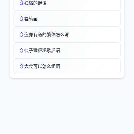
独宿的谜语
笿笔画
盗亦有道的繁体怎么写
筷子戳粑粑歇后语
大食可以怎么组词