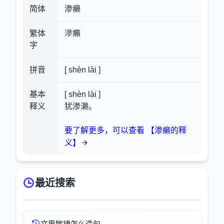
简体
渗癞
繁体
滲癩
字
拼音
[ shèn lài ]
基本
[ shèn lài ]
释义
犹渗濑。
要了解更多，可以查看 【渗癞的释
义】
最近搜索
文思敏捷怎么造句