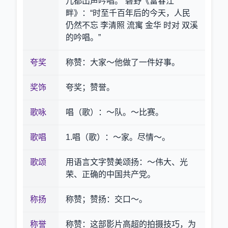
儿都出声吟唱。”碧野《富春江
畔》：“时至千百年后的今天，人民
仍然不忘 李清照 流寓 金华 时对 双溪
的吟唱。”
夸奖
称赞：大家～他做了一件好事。
奖饰
夸奖；赞誉。
歌咏
唱（歌）：～队。～比赛。
歌唱
1.唱（歌）：～家。尽情～。
歌颂
用语言文字赞美颂扬：～伟大、光
荣、正确的中国共产党。
称扬
称赞；赞扬：交口～。
称誉
称赞：这部影片高超的拍摄技巧，为