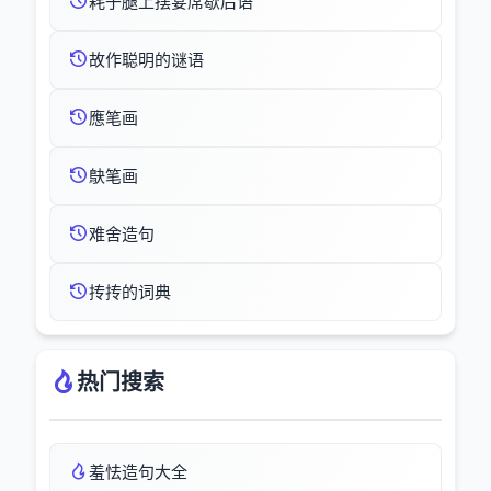
耗子腿上摆宴席歇后语
故作聪明的谜语
應笔画
鴃笔画
难舍造句
抟抟的词典
热门搜索
羞怯造句大全