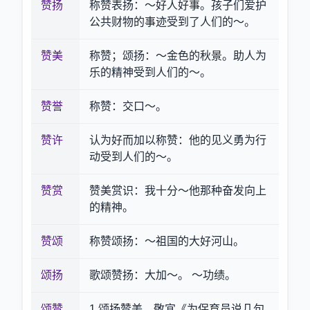
赞扬
称赞表扬：～好人好事。孩子们爱护
公共财物的事迹受到了人们的～。
赞美
称赞；颂扬：～金色的秋景。助人为
乐的精神受到人们的～。
赞誉
称赞：交口～。
赞许
认为好而加以称赞：他的见义勇为行
动受到人们的～。
赞赏
赞美赏识：我十分～他那种奋发向上
的精神。
赞颂
称赞颂扬：～祖国的大好河山。
颂扬
歌颂赞扬：大加～。 ～功绩。
颂赞
1.颂扬赞美。敬宜《为保育员说几句