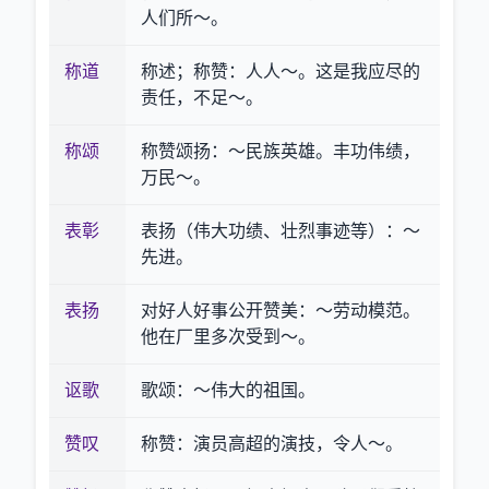
人们所～。
称道
称述；称赞：人人～。这是我应尽的
责任，不足～。
称颂
称赞颂扬：～民族英雄。丰功伟绩，
万民～。
表彰
表扬（伟大功绩、壮烈事迹等）：～
先进。
表扬
对好人好事公开赞美：～劳动模范。
他在厂里多次受到～。
讴歌
歌颂：～伟大的祖国。
赞叹
称赞：演员高超的演技，令人～。