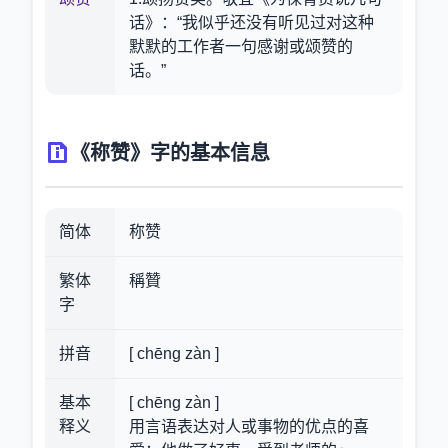
话》：“我似乎还没有听见过对这种
默默的工作者一句感谢或颂赞的
话。”
《称赞》字的基本信息
简体
称赞
繁体
稱贊
字
拼音
[ chēng zàn ]
基本
[ chēng zàn ]
释义
用言语表达对人或事物的优点的喜