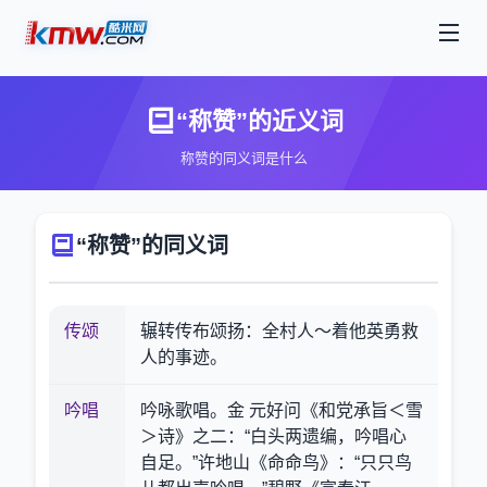
“称赞”的近义词
称赞的同义词是什么
“称赞”的同义词
传颂
辗转传布颂扬：全村人～着他英勇救
人的事迹。
吟唱
吟咏歌唱。金 元好问《和党承旨＜雪
＞诗》之二：“白头两遗编，吟唱心
自足。”许地山《命命鸟》：“只只鸟