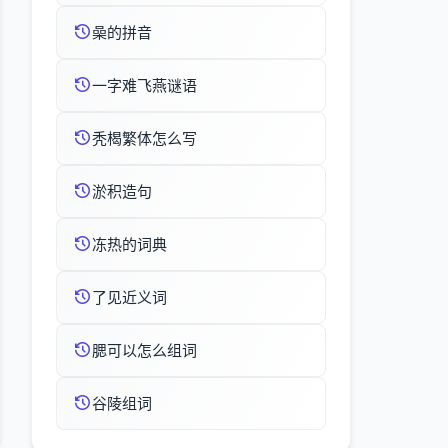
喿的拼音
一字难飞燕谜语
秃楬繁体怎么写
淤积造句
冻热的词典
了见近义词
腮可以怎么组词
谷陵组词