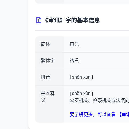
《审讯》字的基本信息
简体
审讯
繁体字
讅訊
拼音
[ shěn xùn ]
基本释
[ shěn xùn ]
义
公安机关、检察机关或法院
要了解更多，可以查看 【审