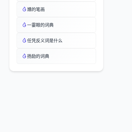
尵的笔画
一霎眼的词典
任凭反义词是什么
扬励的词典