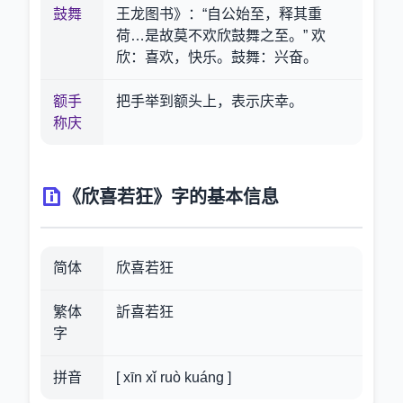
鼓舞
王龙图书》：“自公始至，释其重
荷…是故莫不欢欣鼓舞之至。” 欢
欣：喜欢，快乐。鼓舞：兴奋。
额手
把手举到额头上，表示庆幸。
称庆
《欣喜若狂》字的基本信息
简体
欣喜若狂
繁体
訢喜若狂
字
拼音
[ xīn xǐ ruò kuáng ]