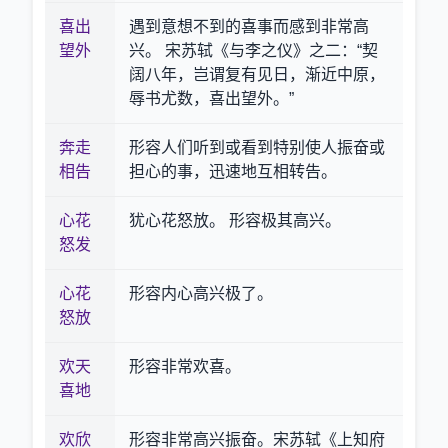
喜出
遇到意想不到的喜事而感到非常高
望外
兴。 宋苏轼《与李之仪》之二：“契
阔八年，岂谓复有见日，渐近中原，
辱书尤数，喜出望外。”
奔走
形容人们听到或看到特别使人振奋或
相告
担心的事，迅速地互相转告。
心花
犹心花怒放。 形容极其高兴。
怒发
心花
形容内心高兴极了。
怒放
欢天
形容非常欢喜。
喜地
欢欣
形容非常高兴振奋。宋苏轼《上知府