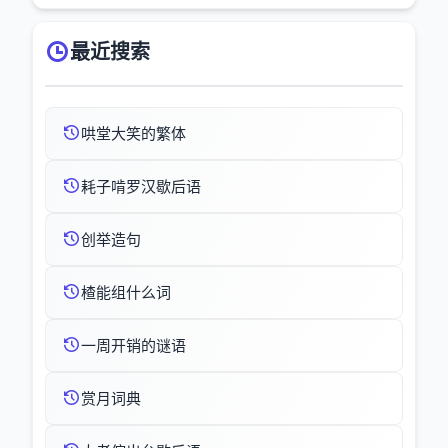
最近搜索
哄堂大笑的繁体
耗子啃罗汉歇后语
创举造句
楂能组什么词
一周开销的谜语
赏月词典