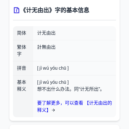
《计无由出》字的基本信息
简体
计无由出
繁体
計無由出
字
拼音
[ jì wú yóu chū ]
基本
[ jì wú yóu chū ]
释义
想不出什么办法。同“计无所出”。
要了解更多，可以查看 【计无由出的
释义】