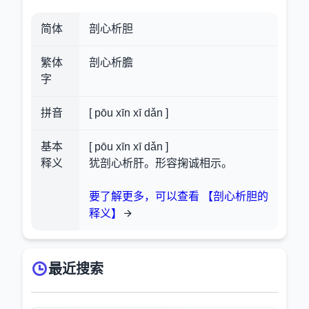
简体
剖心析胆
繁体
剖心析膽
字
拼音
[ pōu xīn xī dǎn ]
基本
[ pōu xīn xī dǎn ]
释义
犹剖心析肝。形容掬诚相示。
要了解更多，可以查看 【剖心析胆的
释义】
最近搜索