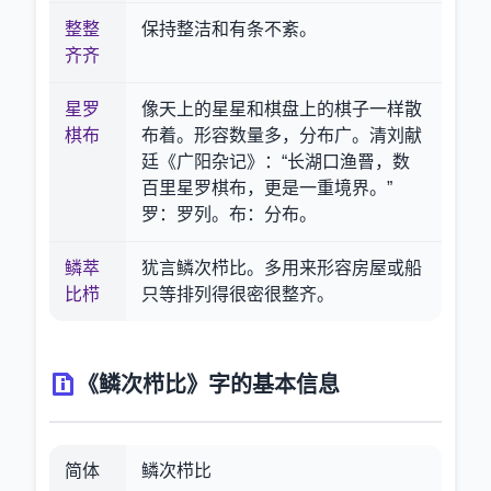
整整
保持整洁和有条不紊。
齐齐
星罗
像天上的星星和棋盘上的棋子一样散
棋布
布着。形容数量多，分布广。清刘献
廷《广阳杂记》：“长湖口渔罾，数
百里星罗棋布，更是一重境界。”
罗：罗列。布：分布。
鳞萃
犹言鳞次栉比。多用来形容房屋或船
比栉
只等排列得很密很整齐。
《鳞次栉比》字的基本信息
简体
鳞次栉比