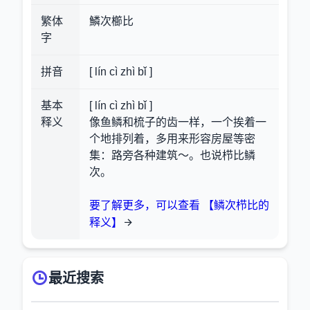
繁体
鱗次櫛比
字
拼音
[ lín cì zhì bǐ ]
基本
[ lín cì zhì bǐ ]
释义
像鱼鳞和梳子的齿一样，一个挨着一
个地排列着，多用来形容房屋等密
集：路旁各种建筑～。也说栉比鳞
次。
要了解更多，可以查看 【鳞次栉比的
释义】
最近搜索