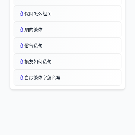
保阿怎么组词
騆的繁体
俗气造句
损友如何造句
白纱繁体字怎么写