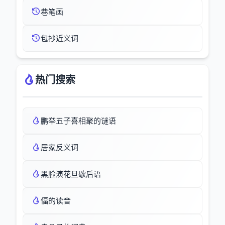
巷笔画
包抄近义词
热门搜索
鹏举五子喜相聚的谜语
居家反义词
黑脸演花旦歇后语
偪的读音