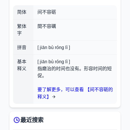
简体
间不容砺
繁体
間不容礪
字
拼音
[ jiān bù róng lì ]
基本
[ jiān bù róng lì ]
释义
指磨治的时间也没有。形容时间的短
促。
要了解更多，可以查看 【间不容砺的
释义】
最近搜索