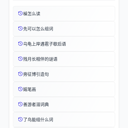
槕怎么读
先可以怎么组词
乌龟上岸遇雹子歇后语
残月长相伴的谜语
旁征博引造句
媱笔画
善游者溺词典
了鸟能组什么词