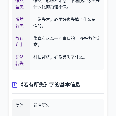
怅然
怅然：形容不如意、不痛快。像失去
若失
什么似的烦恼不快。
惘然
非常失意，心里好像失掉了什么东西
若失
似的。
煞有
像真有这么一回事似的。 多指故作姿
介事
态。
茫然
神情迷茫，好像丢失了什么。
若失
《若有所失》字的基本信息
简体
若有所失