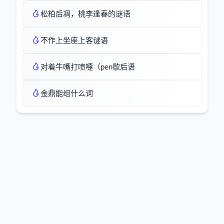
松柏后凋，桃李逢春的谜语
不作上坐座上客谜语
对着牛嘴打喷嚏（pen歇后语
金鼎能组什么词