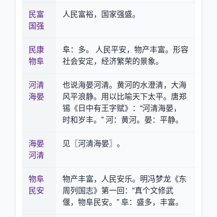
民富
人民富裕，国家强盛。
国强
民康
阜：多。 人民平安，物产丰富。形容
物阜
社会安定，经济繁荣的景象。
河清
也说海晏河清。黄河的水澄清，大海
海晏
风平浪静。用以比喻天下太平。唐郑
锡《日中有王字赋》：“河清海晏，
时和岁丰。” 河：黄河。晏：平静。
海晏
见〖河清海晏〗。
河清
物阜
物产丰富，人民安乐。明冯梦龙《东
民安
周列国志》第一回：“真个文修武
偃，物阜民安。” 阜：盛多，丰富。