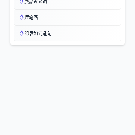
赝品近义词
煙笔画
纪录如何造句