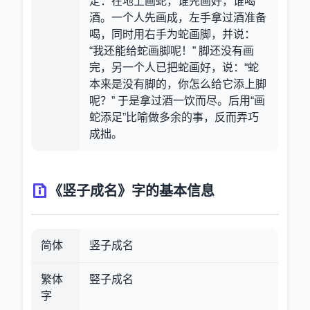
定：在地上画蛇，谁先画好，谁喝
酒。一个人先画成，左手拿过酒准备
喝，同时用右手为蛇画脚，并说：
“我还能给蛇画脚呢！” 脚还没有画
完，另一个人已把蛇画好，说：“蛇
本来是没有脚的，你怎么给它添上脚
呢？” 于是拿过酒一饮而尽。后用“画
蛇添足”比喻做多余的事，反而弄巧
成拙。
《竖子成名》字的基本信息
简体
竖子成名
繁体
竪子成名
字