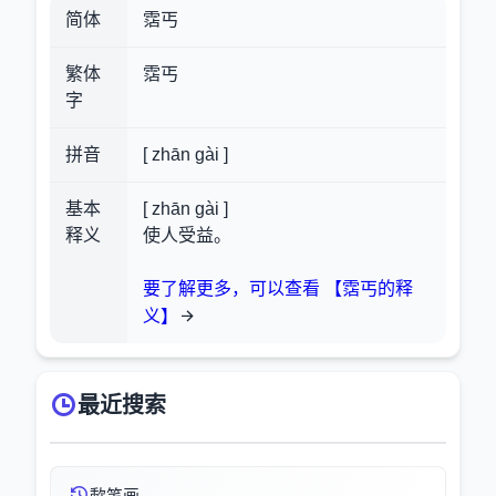
简体
霑丐
繁体
霑丐
字
拼音
[ zhān gài ]
基本
[ zhān gài ]
释义
使人受益。
要了解更多，可以查看 【霑丐的释
义】
最近搜索
歃笔画