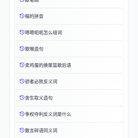
穃的拼音
嗯嗯呃呃怎么组词
歌喉造句
卖鸡蛋的换筐篮歇后语
骄者必败反义词
舍生取义造句
争权夺利反义词是什么
散言碎语同义词