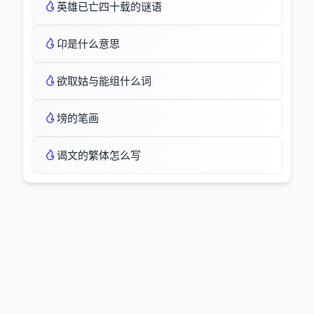
英雄已亡四十载的谜语
卬是什么意思
欲取姑与能组什么词
塝的笔画
谒文的繁体怎么写