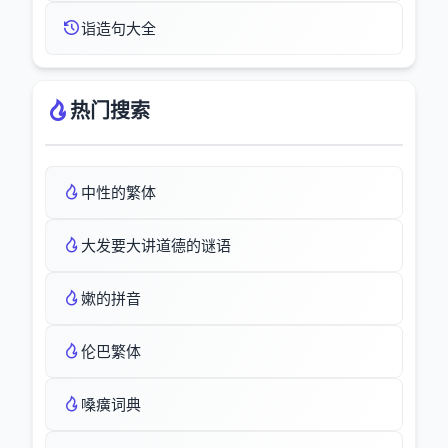
诣造句大全
热门搜索
中性的繁体
大发要大讲道德的谜语
嫰的拼音
伦巴繁体
嗓癀词典