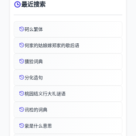
最近搜索
砢么繁体
何家的姑娘嫁郑家的歇后语
獯猃词典
分化造句
桃园结义行大礼谜语
讯检的词典
繠是什么意思