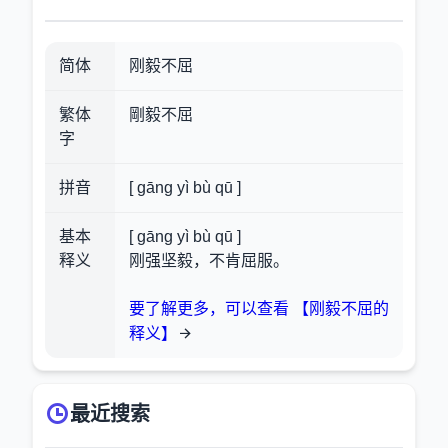
简体
刚毅不屈
繁体
剛毅不屈
字
拼音
[ gāng yì bù qū ]
基本
[ gāng yì bù qū ]
释义
刚强坚毅，不肯屈服。
要了解更多，可以查看 【刚毅不屈的
释义】
最近搜索