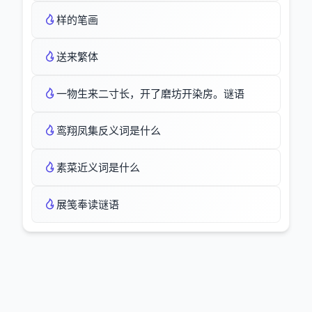
样的笔画
送来繁体
一物生来二寸长，开了磨坊开染房。谜语
鸾翔凤集反义词是什么
素菜近义词是什么
展笺奉读谜语