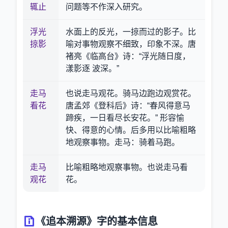
辄止
问题等不作深入研究。
浮光
水面上的反光，一掠而过的影子。比
掠影
喻对事物观察不细致，印象不深。唐
褚亮《临高台》诗：“浮光随日度，
漾影逐 波深。”
走马
也说走马观花。骑马边跑边观赏花。
看花
唐孟郊《登科后》诗：“春风得意马
蹄疾，一日看尽长安花。” 形容愉
快、得意的心情。后多用以比喻粗略
地观察事物。走马：骑着马跑。
走马
比喻粗略地观察事物。也说走马看
观花
花。
《追本溯源》字的基本信息