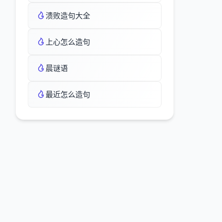
溃败造句大全
上心怎么造句
晨谜语
最近怎么造句