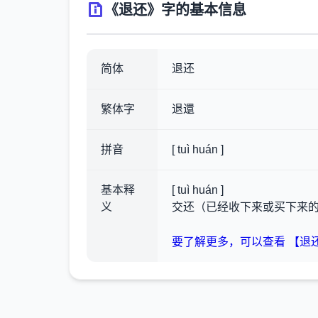
《退还》字的基本信息
简体
退还
繁体字
退還
拼音
[ tuì huán ]
基本释
[ tuì huán ]
义
交还（已经收下来或买下来
要了解更多，可以查看 【退