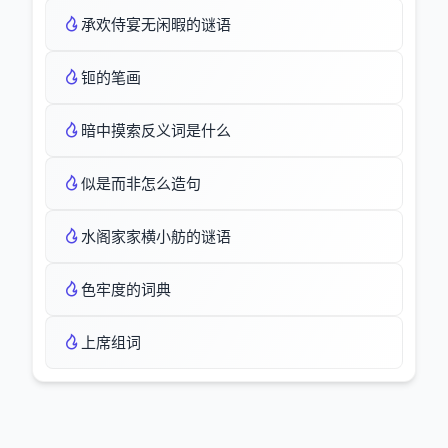
承欢侍宴无闲暇的谜语
钷的笔画
暗中摸索反义词是什么
似是而非怎么造句
水阁家家横小舫的谜语
色牢度的词典
上席组词