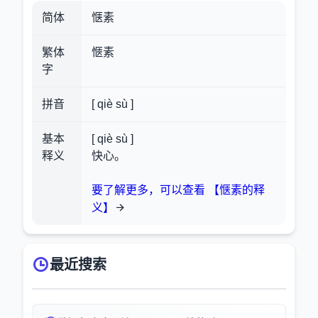
简体
惬素
繁体
愜素
字
拼音
[ qiè sù ]
基本
[ qiè sù ]
释义
快心。
要了解更多，可以查看 【惬素的释
义】
最近搜索