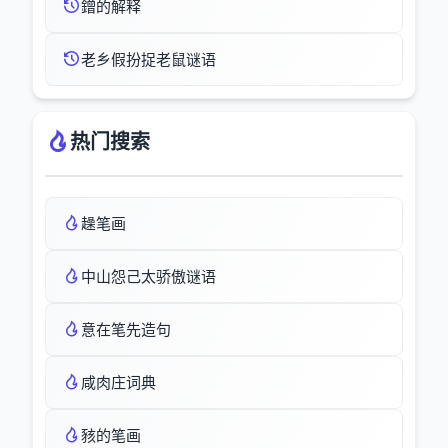
鏳的解释
老乡假扮捉老鼠谜语
热门搜索
趮笔画
中山怨己太骄傲谜语
意在笔先造句
咸肉庄词典
豥的笔画