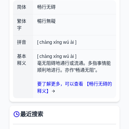
简体
畅行无碍
繁体
暢行無礙
字
拼音
[ chàng xíng wú ài ]
基本
[ chàng xíng wú ài ]
释义
毫无阻碍地通行或流通。多指事情能
顺利地进行。亦作“畅通无阻”。
要了解更多，可以查看 【畅行无碍的
释义】
最近搜索