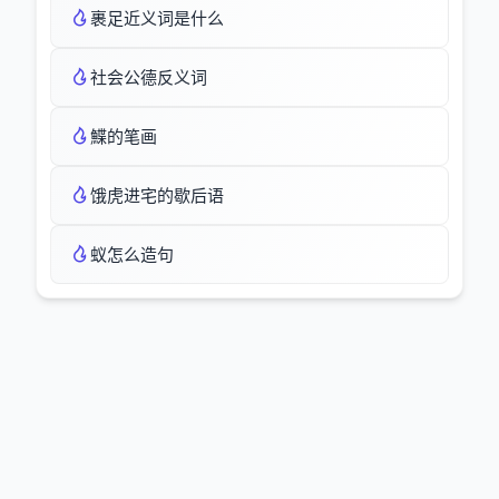
裹足近义词是什么
社会公德反义词
鰈的笔画
饿虎进宅的歇后语
蚁怎么造句