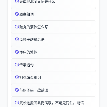
天南地北同义词是什么
盗塞组词
皾丸的繁体怎么写
歪脖子驴歇后语
浄床的繁体
传唱造句
扪虱怎么组词
与豹子头一战谜语
武松遂搬回县衙宿歇，不与兄同住。谜语