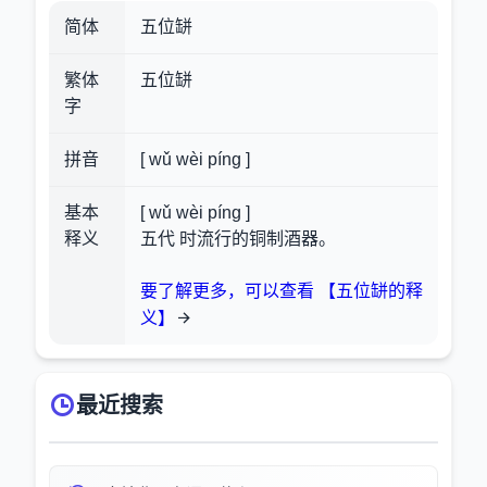
简体
五位缾
繁体
五位缾
字
拼音
[ wǔ wèi píng ]
基本
[ wǔ wèi píng ]
释义
五代 时流行的铜制酒器。
要了解更多，可以查看 【五位缾的释
义】
最近搜索