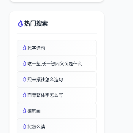
热门搜索
死字造句
吃一堑,长一智同义词是什么
熙来攘往怎么造句
面背繁体字怎么写
檹笔画
挓怎么读