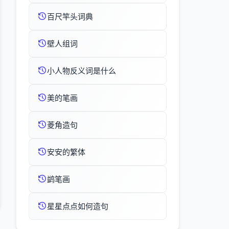
百尺竿头词典
壁人组词
小人物反义词是什么
美的笔画
菱角造句
安安的繁体
鹢笔画
星星点点如何造句