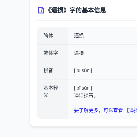
《逼损》字的基本信息
简体
逼损
繁体字
逼損
拼音
[ bī sǔn ]
基本释
[ bī sǔn ]
义
逼迫损害。
要了解更多，可以查看 【逼