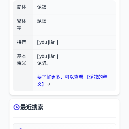
简体
诱詃
繁体
誘詃
字
拼音
[ yòu jiǎn ]
基本
[ yòu jiǎn ]
释义
诱骗。
要了解更多，可以查看 【诱詃的释
义】
最近搜索