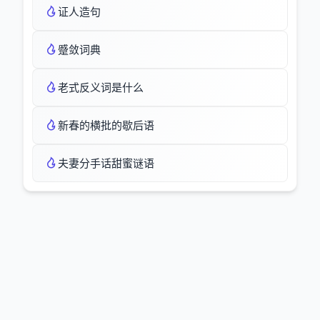
证人造句
蹙敛词典
老式反义词是什么
新春的横批的歇后语
夫妻分手话甜蜜谜语