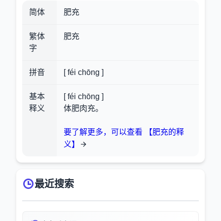
简体
肥充
繁体
肥充
字
拼音
[ féi chōng ]
基本
[ féi chōng ]
释义
体肥肉充。
要了解更多，可以查看 【肥充的释
义】
最近搜索