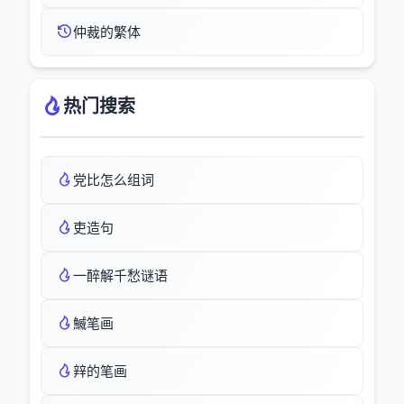
仲裁的繁体
热门搜索
党比怎么组词
吏造句
一醉解千愁谜语
鰄笔画
辡的笔画