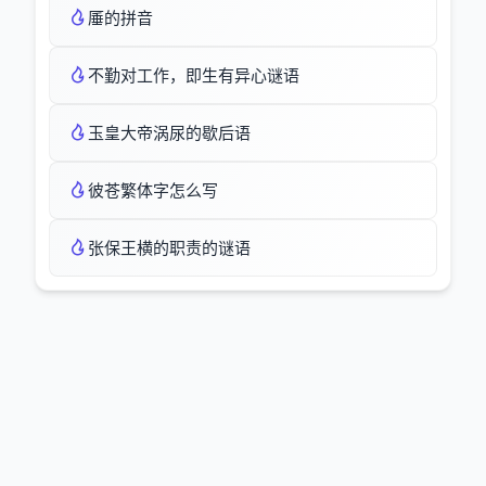
厜的拼音
不勤对工作，即生有异心谜语
玉皇大帝涡尿的歇后语
彼苍繁体字怎么写
张保王横的职责的谜语