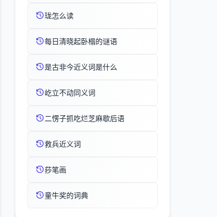
珑怎么读
每日清晓起卧榻的谜语
是古非今近义词是什么
屹立不动同义词
二愣子抓吃烂芝麻歇后语
救兵近义词
莏笔画
童牛奖的词典