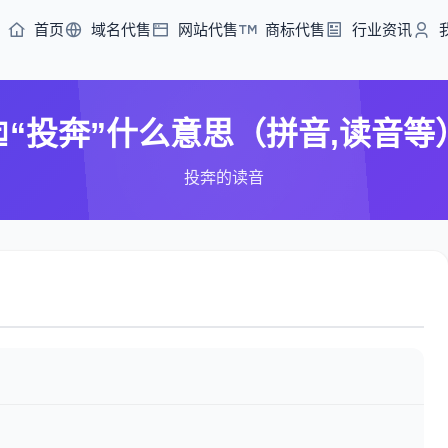
首页
域名代售
网站代售
商标代售
行业资讯
“投奔”什么意思（拼音,读音等
投奔的读音
）