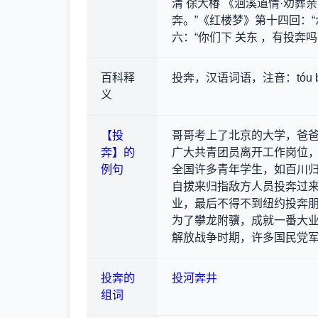
清 徐大椿 《洄溪道情·劝
奔。”《红楼梦》第十四回：“
六：“你们下 关东 ，有投奔吗
百科释
投奔，汉语词语，注音：tóu
义
【投
哥哥考上了北京的大学，爸
奔】的
广大共青团员离开工作岗位
例句
全国许多青年学生，如百川
自拔来归指敌方人员投奔过
业，最后不得不到纽约投奔
为了攀龙附骥，成就一番大
解放战争时期，许多国民党
投奔的
投河奔井
组词