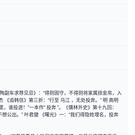
。
记·陶副车求荐见忌》：“得则固守，不得则将家属掠金帛，入
仁杰 《追韩信》第三折：“行至 乌江 ，无处投奔。” 明 高明
里，谁投逩！”一本作“ 投奔 ”。《儒林外史》第十九回：
想公出。” 叶君健 《曙光》一：“我们得隐姓埋名，投奔