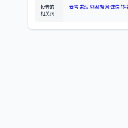
投奔的
云驾
秉烛
穷困
蟹网
诚信
转
相关词