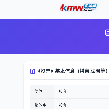
《投奔》基本信息（拼音,读音等
简体
投奔
繁体字
投奔