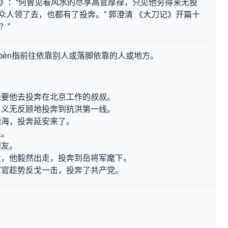
葬亲》：“何曾见看风水的尽享高官厚禄，只见他穷得来无投
众人领了去，也都有了投奔。” 郭澄清 《大刀记》开篇十
？”
 bèn指前往依靠别人或落脚依靠的人或地方。
爸要他去投奔在北京工作的叔叔。
，义无反顾地投奔到抗洪第一线。
归海，投奔延安来了。
来。
朋友。
业，他毅然出走，投奔到岳将军麾下。
军官趁势反戈一击，投奔了共产党。