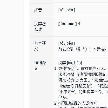
拼音
[ tóu bèn ]
投奔怎
[ tóu bèn ]
么读
基本释
[ tóu bèn ]
义
前去投靠（别人）：～亲友
详细释
投奔 [tóu bèn]
义
亦作“投逩 ”。前往依靠别人。
宋 张齐贤 《洛阳搢绅旧闻
河东 投奔 刘大王 。” 元 金
《琵琶记·路途劳顿》：“我这
“小弟来省，特地投奔三哥，不
他乡。”
指落脚依靠的人或地方。