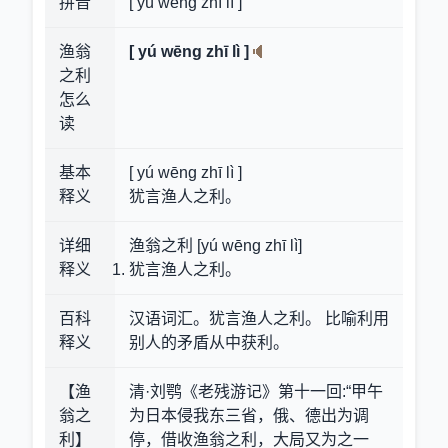
拼音
[ yú wēng zhī lì ]
渔翁
[ yú wēng zhī lì ]
之利
怎么
读
基本
[ yú wēng zhī lì ]
释义
犹言渔人之利。
详细
渔翁之利 [yú wēng zhī lì]
释义
犹言渔人之利。
百科
汉语词汇。犹言渔人之利。 比喻利用
释义
别人的矛盾从中获利。
【渔
清·刘鹗《老残游记》第十一回:“甲午
翁之
为日本侵我东三省，俄、德出为调
利】
停，借收渔翁之利，大局又为之一