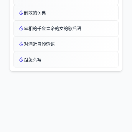
剖散的词典
宰相的千金皇帝的女的歇后语
对酒近自倾谜语
炟怎么写