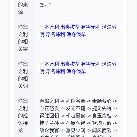
的来
变。”
源
渔翁
一本万利
出类拔萃
有害无利
泾渭分
之利
明
浮名薄利
渔夺侵牟
的相
关字
渔翁
一本万利
出类拔萃
有害无利
泾渭分
之利
明
浮名薄利
渔夺侵牟
的相
关词
渔翁
渔翁之利 -> 利绾名牵 -> 牵肠萦心 ->
之利
心花怒发 -> 发无不捷 -> 捷足先得 ->
的成
得胜回朝 -> 朝趁暮食 -> 食玉炊桂 ->
语接
桂子兰孙 -> 孙庞斗智 -> 智均力敌 ->
龙
敌众我寡 -> 寡见少闻 -> 闻风而逃 ->