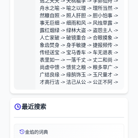
逃之夭夭 -> 夭桃襛李 -> 李郭仙舟 ->
舟水之喻 -> 喻之以理 -> 理所当然 ->
然糠自照 -> 照人肝胆 -> 胆小怕事 ->
事无巨细 -> 细雨和风 -> 风烛草露 ->
露红烟绿 -> 绿林大盗 -> 盗怨主人 ->
人亡家破 -> 破镜重合 -> 合眼摸象 ->
象齿焚身 -> 身手敏捷 -> 捷报频传 ->
传经送宝 -> 宝马香车 -> 车无退表 ->
表里如一 -> 一落千丈 -> 丈二和尚 ->
尚虚中馈 -> 馈贫之粮 -> 粮多草广 ->
广结良缘 -> 缘鹄饰玉 -> 玉尺量才 ->
才高行洁 -> 洁己从公 -> 公正不阿 ->
最近搜索
金焰的词典