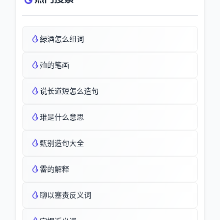
緑酒怎么组词
殈的笔画
说长道短怎么造句
琟是什么意思
甄别造句大全
霤的解释
聊以塞责反义词