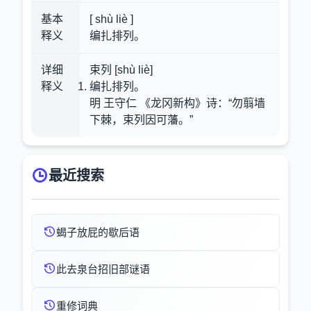
基本
[ shù liè ]
释义
编扎排列。
详细
束列 [shù liè]
释义
编扎排列。
明 王守仁 《龙冈新构》诗：“勿翦墙
下棘，束列因可藩。”
最近搜索
蝎子放屁的歇后语
此去泉台招旧部谜语
重修词典