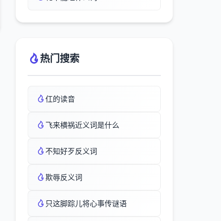
热门搜索
仜的读音
飞来横祸近义词是什么
不知好歹反义词
欺辱反义词
只这脚踪儿将心事传谜语