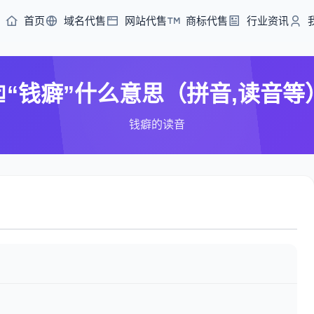
首页
域名代售
网站代售
商标代售
行业资讯
“钱癖”什么意思（拼音,读音等
钱癖的读音
）