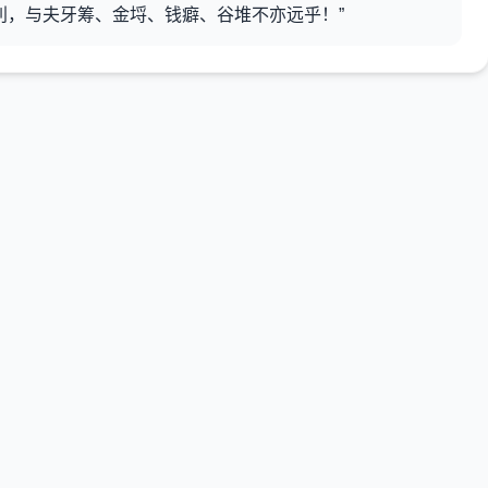
利，与夫牙筹、金埒、钱癖、谷堆不亦远乎！”