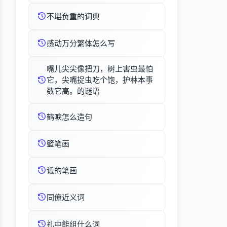
不堪负重的词典
感动万分繁体怎么写
嘴儿尖尖像把刀，树上害虫最怕
它，尖嘴捉虫吃个饱，护林本事
数它高。的谜语
鹤唳怎么造句
籃笔画
诋的笔画
同僚近义词
礼中能组什么词