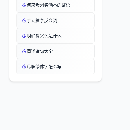
何来贵州名酒香的谜语
手到擒拿反义词
明确反义词是什么
阐述造句大全
尽职繁体字怎么写