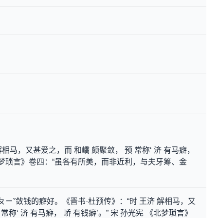
解相马，又甚爱之，而 和嶠 颇聚敛， 预 常称‘ 济 有马癖，
 《北梦琐言》卷四：“虽各有所美，而非近利，与夫牙筹、金
ㄢˊ ㄆㄧˇ敛钱的癖好。《晋书·杜预传》：“时 王济 解相马，又
常称‘ 济 有马癖， 峤 有钱癖’。” 宋 孙光宪 《北梦琐言》