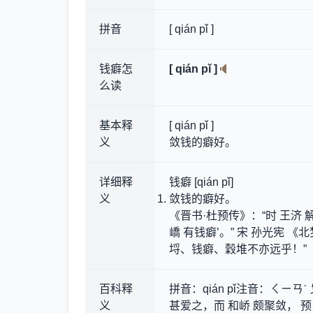
拼音
[ qián pǐ ]
钱癖怎
[ qián pǐ ]
么读
基本释
[ qián pǐ ]
义
敛钱的癖好。
详细释
钱癖 [qián pǐ]
义
敛钱的癖好。
《晋书·杜预传》：“时 王济 
嶠 有钱癖’。” 宋 孙光宪
埒、钱癖、穀堆不亦远乎！”
百科释
拼音：qián pǐ注音：ㄑㄧ
义
甚爱之，而 和峤 颇聚敛， 预 