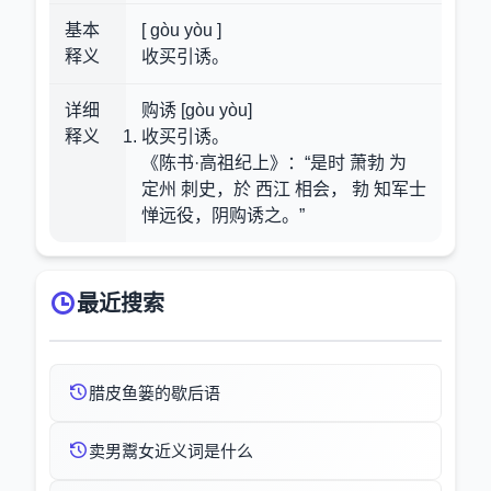
基本
[ gòu yòu ]
释义
收买引诱。
详细
购诱 [gòu yòu]
释义
收买引诱。
《陈书·高祖纪上》：“是时 萧勃 为
定州 刺史，於 西江 相会， 勃 知军士
惮远役，阴购诱之。”
最近搜索
腊皮鱼篓的歇后语
卖男鬻女近义词是什么