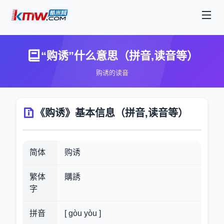
“购诱”什么意思（拼音,读音等）
购诱的读音
《购诱》基本信息（拼音,读音等）
简体
购诱
繁体
購誘
字
拼音
[ gòu yòu ]