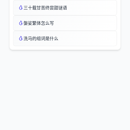
三十载甘苦终尝甜谜语
媻娑繁体怎么写
洗马的组词是什么