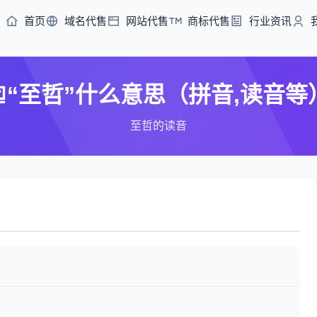
首页
域名代售
网站代售
商标代售
行业资讯
“至哲”什么意思（拼音,读音等
至哲的读音
）