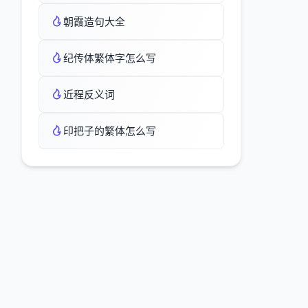
朝霞造句大全
纪传体繁体字怎么写
近程反义词
印把子的繁体怎么写