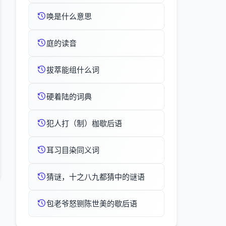
唤是什么意思
庭的读音
拔萃能组什么词
硬着陆的词典
犯人打（制）枷歇后语
耳习目染同义词
猜谜，十之八九都猜中的谜语
包老爷怒铡陈世美的歇后语