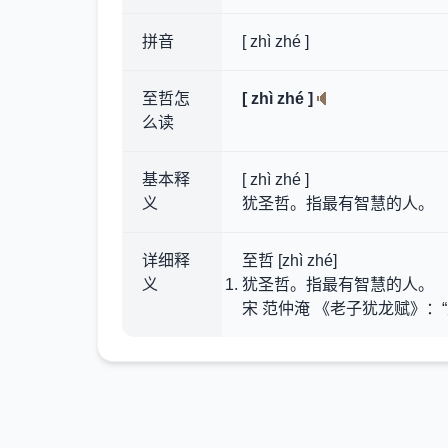
拼音
[ zhì zhé ]
至哲怎
[ zhì zhé ]
么读
基本释
[ zhì zhé ]
义
犹圣哲。指最有智慧的人。
详细释
至哲 [zhì zhé]
义
犹圣哲。指最有智慧的人。
宋 范仲淹 《老子犹龙赋》：