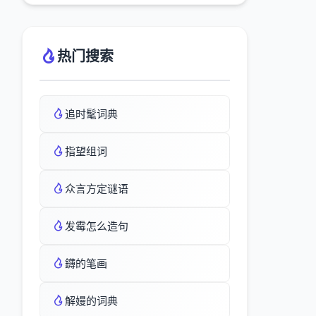
热门搜索
追时髦词典
指望组词
众言方定谜语
发霉怎么造句
鑮的笔画
解嫚的词典