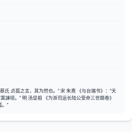
蔡氏 贞孤之言，其为然也。” 宋 朱熹 《与台端书》：“天
寘諫垣。” 明 汤显祖 《为浙司运长陆公受命三世题卷》
。”