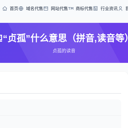
首页
域名代售
网站代售
商标代售
行业资讯
“贞孤”什么意思（拼音,读音等
贞孤的读音
）