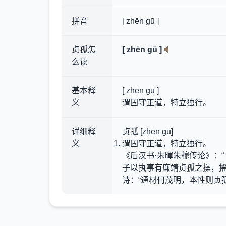
拼音
[ zhēn gū ]
贞孤怎
[ zhēn gū ]
么读
基本释
[ zhēn gū ]
义
谓固守正道，特立独行。
详细释
贞孤 [zhēn gū]
义
谓固守正道，特立独行。
《后汉书·朱暉朱穆传论》：“ 
子以执事有廉靖贞孤之操，擢
诗：“通材何茂明，本性则贞孤