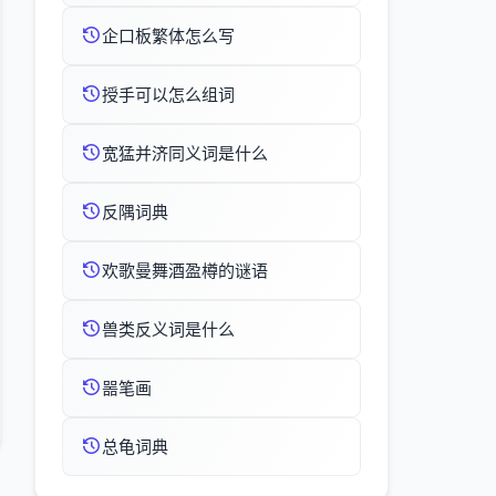
企口板繁体怎么写
授手可以怎么组词
宽猛并济同义词是什么
反隅词典
欢歌曼舞酒盈樽的谜语
兽类反义词是什么
噐笔画
总龟词典