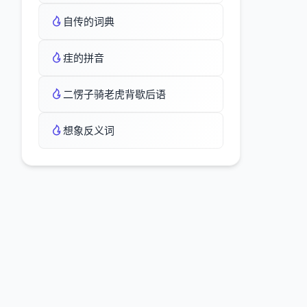
自传的词典
疰的拼音
二愣子骑老虎背歇后语
想象反义词