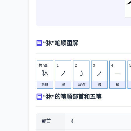
“狇”笔顺图解
共7画
1
2
3
4
狇
ノ
㇁
ノ
一
笔顺
撇
弯钩
撇
横
“狇”的笔顺部首和五笔
部首
犭