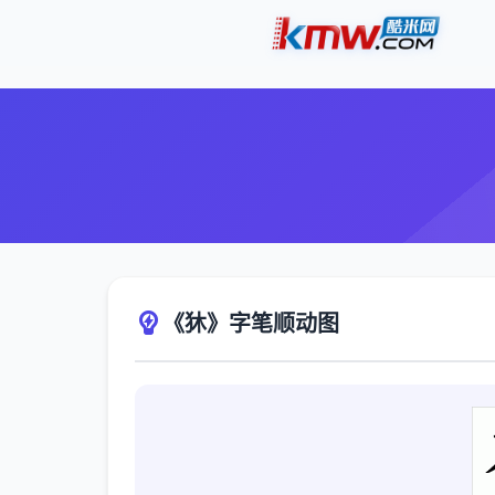
《狇》字笔顺动图