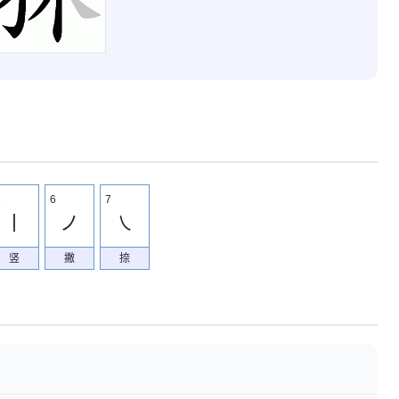
5
6
7
丨
ノ
㇏
竖
撇
捺