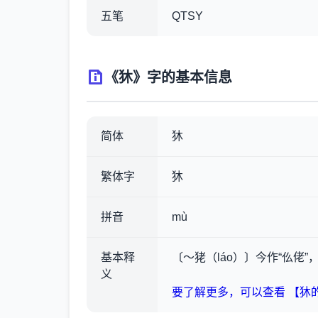
五笔
QTSY
《狇》字的基本信息
简体
狇
繁体字
狇
拼音
mù
基本释
〔～狫（láo）〕今作“仫佬
义
要了解更多，可以查看 【狇