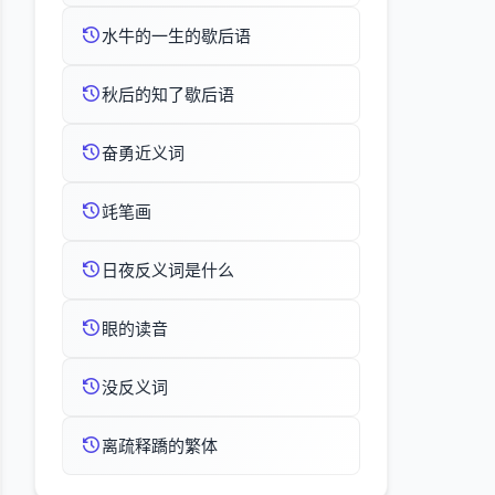
水牛的一生的歇后语
秋后的知了歇后语
奋勇近义词
竓笔画
日夜反义词是什么
眼的读音
没反义词
离疏释蹻的繁体