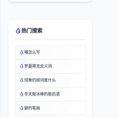
热门搜索
嘯怎么写
罗曼蒂克反义词
彻骨的组词是什么
冬天贩冰棒的歇后语
孌的笔画