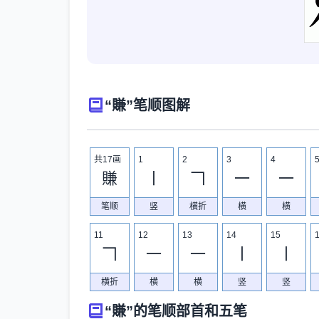
“賺”笔顺图解
共17画
1
2
3
4
賺
丨
𠃍
一
一
笔顺
竖
横折
横
横
11
12
13
14
15
𠃍
一
一
丨
丨
横折
横
横
竖
竖
“賺”的笔顺部首和五笔