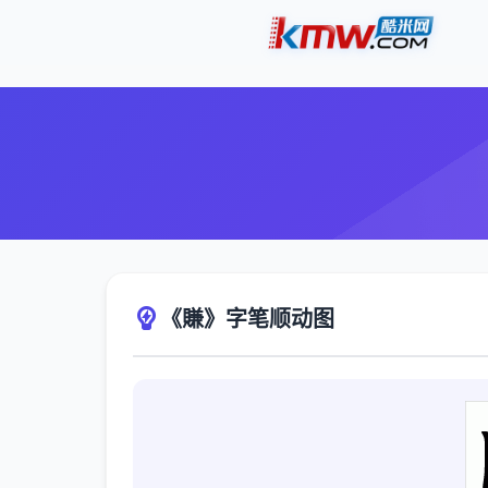
《賺》字笔顺动图