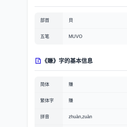
部首
貝
五笔
MUVO
《賺》字的基本信息
简体
賺
繁体字
賺
拼音
zhuàn,zuàn