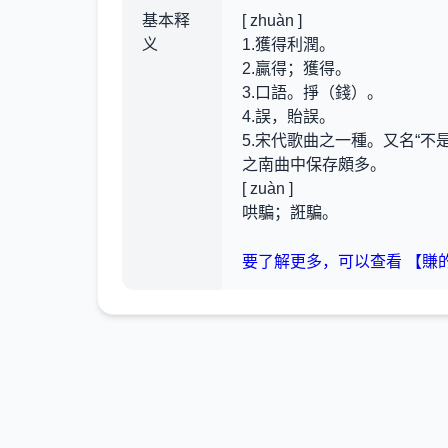
基本释
[ zhuàn ]
义
1.獲得利潤。
2.贏得；獲得。
3.口語。掙（錢）。
4.誤，貽誤。
5.宋代歌曲之一種。又名“
之南曲中保存頗多。
[ zuàn ]
哄騙；誑騙。
要了解更多，可以查看 【賺