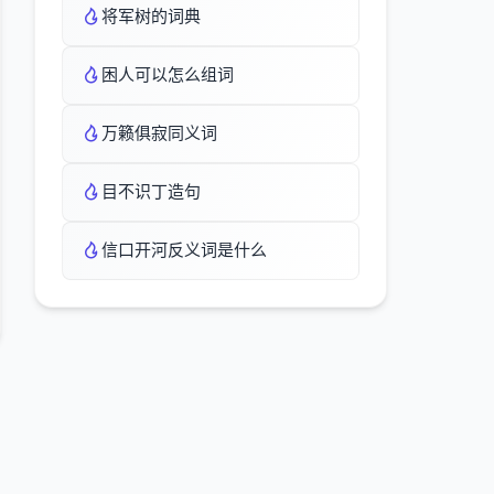
将军树的词典
困人可以怎么组词
万籁俱寂同义词
目不识丁造句
信口开河反义词是什么