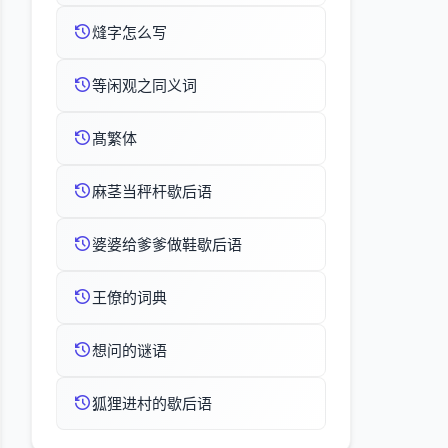
熢字怎么写
等闲观之同义词
髙繁体
麻茎当秤杆歇后语
婆婆给爹爹做鞋歇后语
王僚的词典
想问的谜语
狐狸进村的歇后语