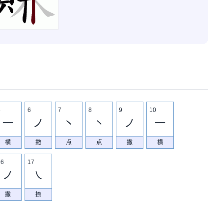
5
6
7
8
9
10
一
ノ
丶
丶
ノ
一
横
撇
点
点
撇
横
16
17
ノ
㇏
撇
捺